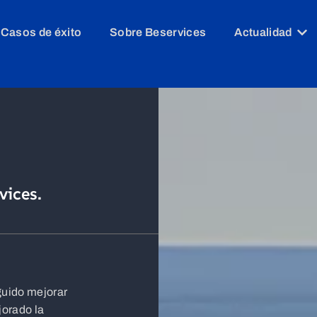
Casos de éxito
Sobre Beservices
Actualidad
vices.
guido mejorar
jorado la